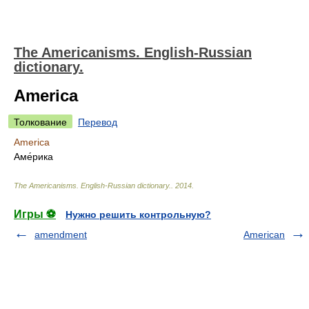
The Americanisms. English-Russian
dictionary.
America
Толкование
Перевод
America
Аме́рика
The Americanisms. English-Russian dictionary.
.
2014
.
Игры ⚽
Нужно решить контрольную?
amendment
American