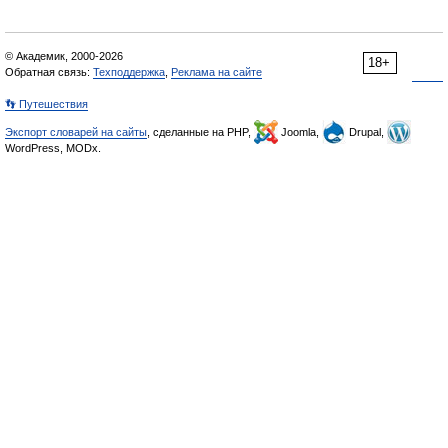
© Академик, 2000-2026
18+
Обратная связь:
Техподдержка
,
Реклама на сайте
👣 Путешествия
Экспорт словарей на сайты
, сделанные на PHP,
Joomla,
Drupal,
WordPress, MODx.