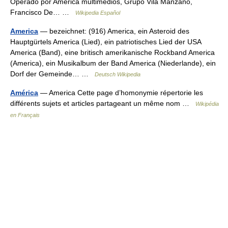
Operado por América multimedios, Grupo Vila Manzano,
Francisco De… …
Wikipedia Español
America
— bezeichnet: (916) America, ein Asteroid des
Hauptgürtels America (Lied), ein patriotisches Lied der USA
America (Band), eine britisch amerikanische Rockband America
(America), ein Musikalbum der Band America (Niederlande), ein
Dorf der Gemeinde… …
Deutsch Wikipedia
América
— America Cette page d’homonymie répertorie les
différents sujets et articles partageant un même nom …
Wikipédia
en Français