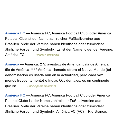
America FC
— América FC, América Football Club, oder América
Futeball Club ist der Name zahlreicher Fußballvereine aus
Brasilien. Viele der Vereine haben identische oder zumindest
ähnliche Farben und Symbolik. Es ist der Name folgender Vereine:
América FC… …
Deutsch Wikipedia
América
— América. □ V. avestruz de América, piña de América,
tifo de América. * * * América, llamado otrora el Nuevo Mundo (tal
denominación es usada aún en la actualidad, pero cada vez
menos frecuentemente) e Indias Occidentales, es un continente
que se… …
Enciclopedia Universal
América FC
— América FC, América Football Club oder América
Futebol Clube ist der Name zahlreicher Fußballvereine aus
Brasilien. Viele der Vereine haben identische oder zumindest
ähnliche Farben und Symbolik. América FC (AC) – Rio Branco,